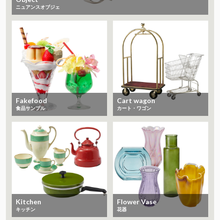
ニュアンスオブジェ
Fakefood
Cart wagon
食品サンプル
カート・ワゴン
Kitchen
Flower Vase
キッチン
花器