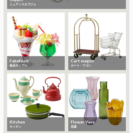
ニュアンスオブジェ
Fakefood
Cart wagon
食品サンプル
カート・ワゴン
Kitchen
Flower Vase
キッチン
花器