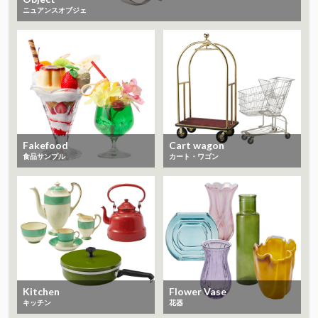
ニュアンスオブジェ
Fakefood
Cart wagon
食品サンプル
カート・ワゴン
Kitchen
Flower Vase
キッチン
花器