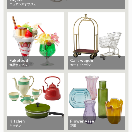
ニュアンスオブジェ
Fakefood
Cart wagon
食品サンプル
カート・ワゴン
Kitchen
Flower Vase
キッチン
花器