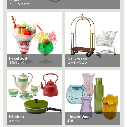
ニュアンスオブジェ
Fakefood
Cart wagon
食品サンプル
カート・ワゴン
Kitchen
Flower Vase
キッチン
花器