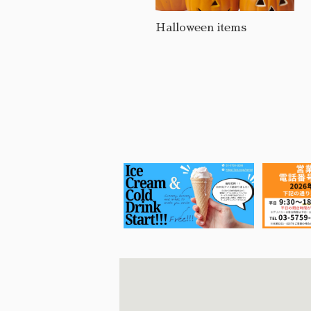
2025 NEW ITEMS
Halloween items
✈︎2025.12 海外から新商品
が到着✈︎