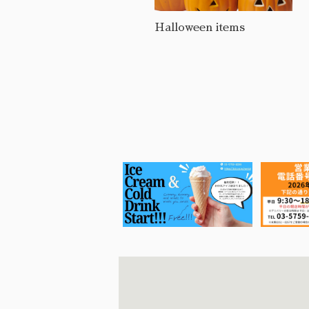
2025 NEW ITEMS
Halloween items
✈︎2025.12 海外から新商品
が到着✈︎