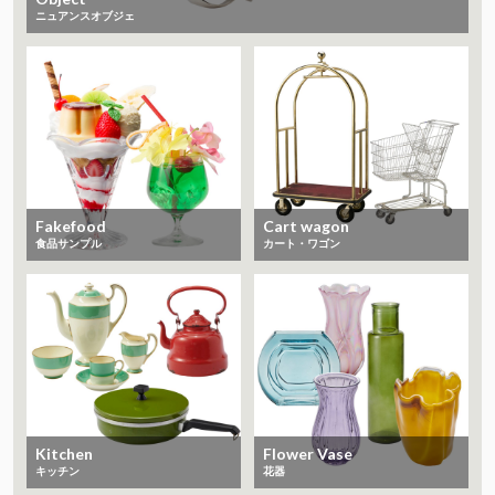
ニュアンスオブジェ
Fakefood
Cart wagon
食品サンプル
カート・ワゴン
Kitchen
Flower Vase
キッチン
花器