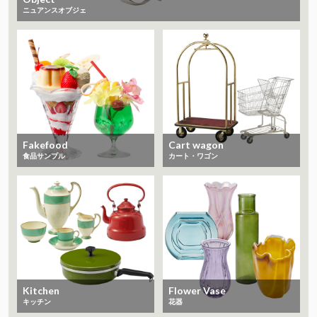
ニュアンスオブジェ
Fakefood
Cart wagon
食品サンプル
カート・ワゴン
Kitchen
Flower Vase
キッチン
花器