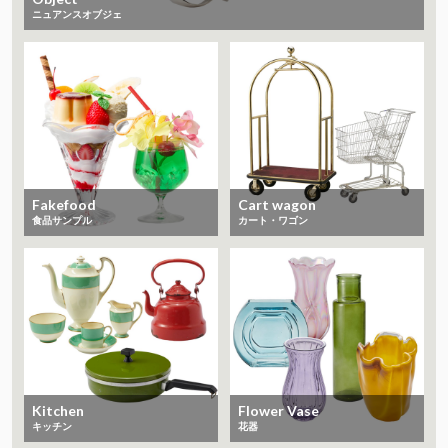
ニュアンスオブジェ
Fakefood
Cart wagon
食品サンプル
カート・ワゴン
Kitchen
Flower Vase
キッチン
花器