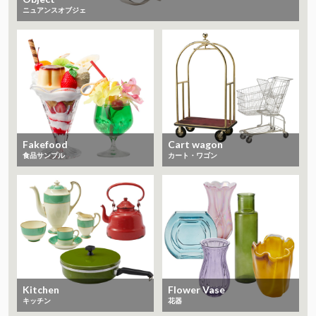
ニュアンスオブジェ
Fakefood
Cart wagon
食品サンプル
カート・ワゴン
Kitchen
Flower Vase
キッチン
花器